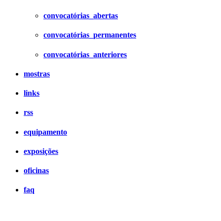
convocatórias_abertas
convocatórias_permanentes
convocatórias_anteriores
mostras
links
rss
equipamento
exposições
oficinas
faq