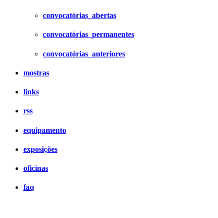
convocatórias_abertas
convocatórias_permanentes
convocatórias_anteriores
mostras
links
rss
equipamento
exposições
oficinas
faq