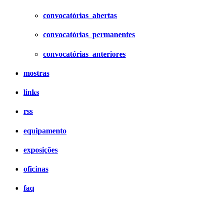
convocatórias_abertas
convocatórias_permanentes
convocatórias_anteriores
mostras
links
rss
equipamento
exposições
oficinas
faq