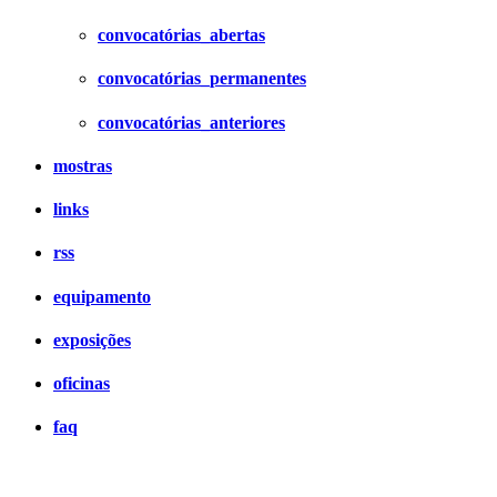
convocatórias_abertas
convocatórias_permanentes
convocatórias_anteriores
mostras
links
rss
equipamento
exposições
oficinas
faq