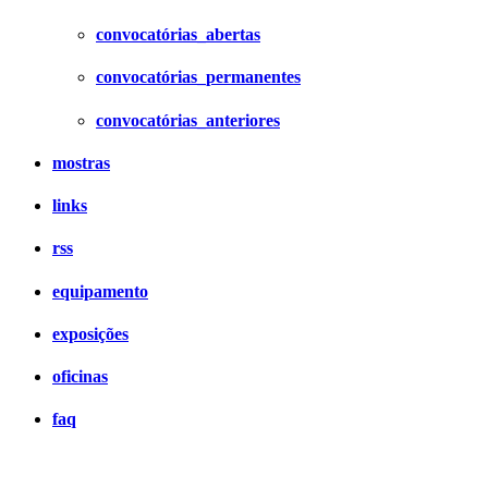
convocatórias_abertas
convocatórias_permanentes
convocatórias_anteriores
mostras
links
rss
equipamento
exposições
oficinas
faq