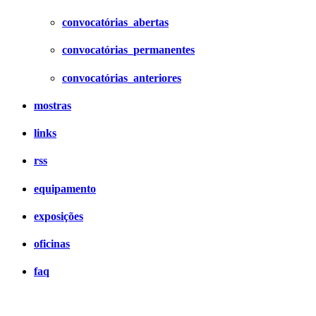
convocatórias_abertas
convocatórias_permanentes
convocatórias_anteriores
mostras
links
rss
equipamento
exposições
oficinas
faq