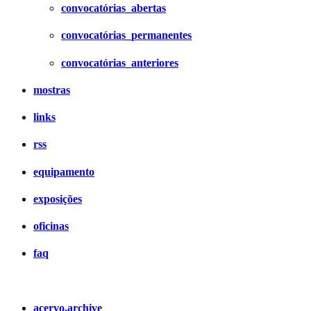
convocatórias_abertas
convocatórias_permanentes
convocatórias_anteriores
mostras
links
rss
equipamento
exposições
oficinas
faq
acervo.archive