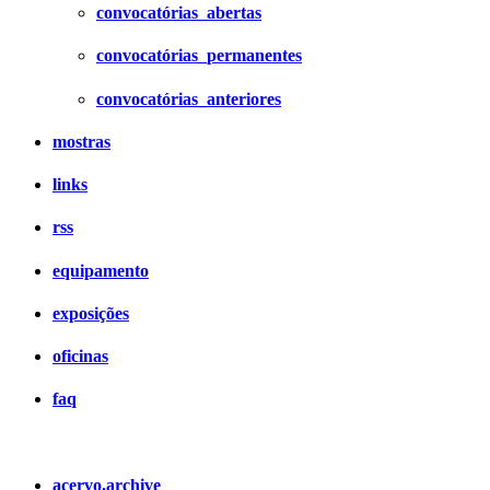
convocatórias_abertas
convocatórias_permanentes
convocatórias_anteriores
mostras
links
rss
equipamento
exposições
oficinas
faq
acervo.archive