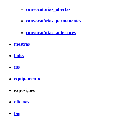
convocatórias_abertas
convocatórias_permanentes
convocatórias_anteriores
mostras
links
rss
equipamento
exposições
oficinas
faq