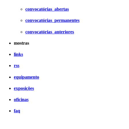
convocatórias_abertas
convocatórias_permanentes
convocatórias_anteriores
mostras
links
rss
equipamento
exposições
oficinas
faq