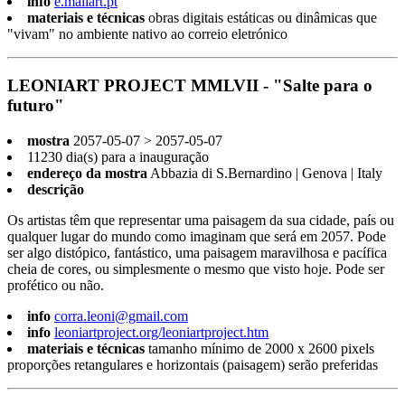
info
e.mailart.pt
materiais e técnicas
obras digitais estáticas ou dinâmicas que
"vivam" no ambiente nativo ao correio eletrónico
LEONIART PROJECT MMLVII - "Salte para o
futuro"
mostra
2057-05-07 > 2057-05-07
11230 dia(s) para a inauguração
endereço da mostra
Abbazia di S.Bernardino | Genova | Italy
descrição
Os artistas têm que representar uma paisagem da sua cidade, país ou
qualquer lugar do mundo como imaginam que será em 2057. Pode
ser algo distópico, fantástico, uma paisagem maravilhosa e pacífica
cheia de cores, ou simplesmente o mesmo que visto hoje. Pode ser
profético ou não.
info
corra.leoni@gmail.com
info
leoniartproject.org/leoniartproject.htm
materiais e técnicas
tamanho mínimo de 2000 x 2600 pixels
proporções retangulares e horizontais (paisagem) serão preferidas