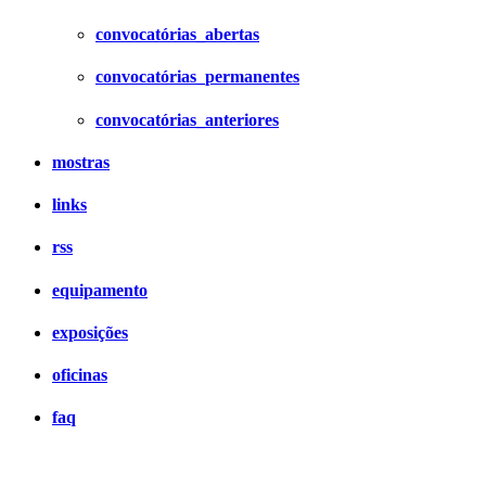
convocatórias_abertas
convocatórias_permanentes
convocatórias_anteriores
mostras
links
rss
equipamento
exposições
oficinas
faq