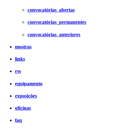
convocatórias_abertas
convocatórias_permanentes
convocatórias_anteriores
mostras
links
rss
equipamento
exposições
oficinas
faq